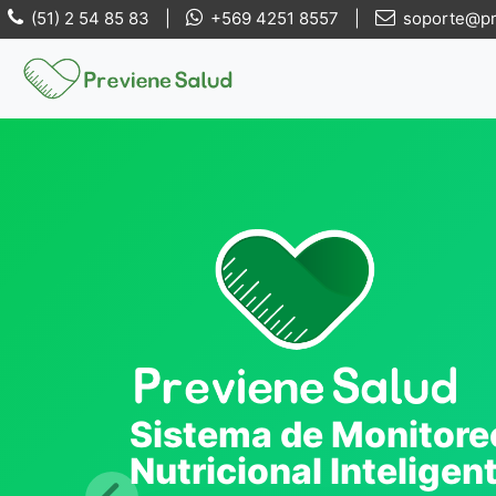
(51) 2 54 85 83
|
+569 4251 8557
|
soporte@pre