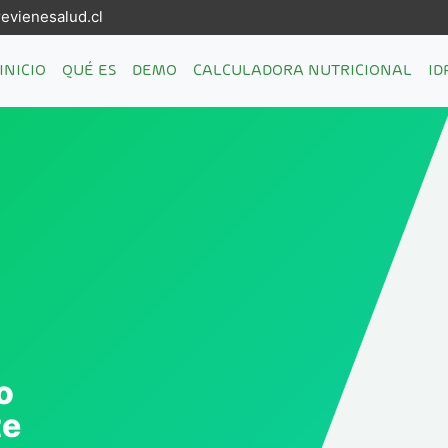
vienesalud.cl
(current)
INICIO
QUÉ ES
DEMO
CALCULADORA NUTRICIONAL
ID