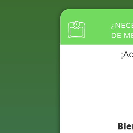
¿NEC
DE M
¡Ad
Ponemos a disposi
PrevieneSalud
, par
los
Nuevos Patron
instituciones edu
sobrepeso y obesid
Usuario:
Bie
Ciudad o Comuna: