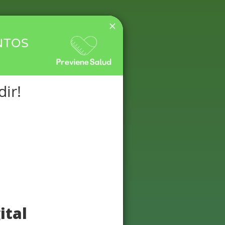
×
NTOS
dir!
utricional Escolar
 de estudiantes bajo
ar el trabajo de las
ara el combate del
ital